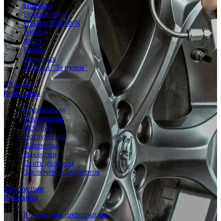
Новости
Вопрос-ответ
СМИ о KROWN
Акции
Фото
Видео
Экология
Журнал "За рулем"
Отзывы
Компания
О компании
Технология
История
Сотрудники
Партнеры
Вакансии
Стать дилером
Заключение экспертов
Продукция
Контакты
Контактная информация