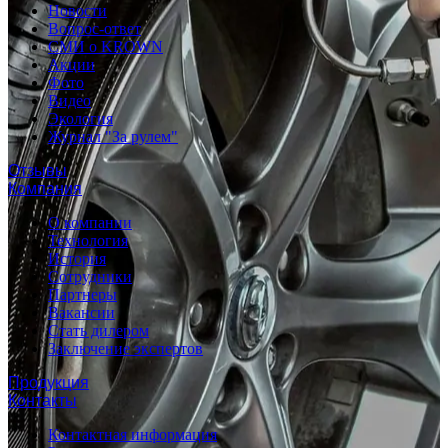
Новости
Вопрос-ответ
СМИ о KROWN
Акции
Фото
Видео
Экология
Журнал "За рулем"
Отзывы
Компания
О компании
Технология
История
Сотрудники
Партнеры
Вакансии
Стать дилером
Заключение экспертов
Продукция
Контакты
Контактная информация