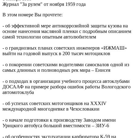
Журнал "За рулем" от ноября 1959 года
В этом номере Вы прочтете:
- об эффективной мере антикоррозийной защиты кузова на
основе нанесения масляной пленки с подробным описанием
самой технологии опытным автолюбителем
- о грандиозных планах советских инженеров «ИЖМАШ»
выйти на годовой выпуск в 200 тысяч мотоциклов
- о покорении советскими водителями самосвалов одной из
самых длинных и полноводных рек мира – Енисея
- о подходах в организации учебного процесса автоклубами
ДОСААФ на примере разбора ошибок работы Вологодского
автомотоклуба
- об успехах советских мотогонщиков на XXXIV
международной многодневке в Чехословакии
- о начале подготовки к производству Заводом имени
Урицкого автобуса большой вместимости – ЗИУ-6
- об особенностях эксплуатации карбюратора К-59 на