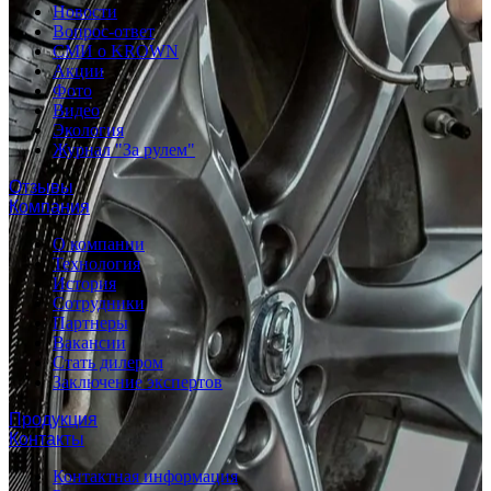
Новости
Вопрос-ответ
СМИ о KROWN
Акции
Фото
Видео
Экология
Журнал "За рулем"
Отзывы
Компания
О компании
Технология
История
Сотрудники
Партнеры
Вакансии
Стать дилером
Заключение экспертов
Продукция
Контакты
Контактная информация