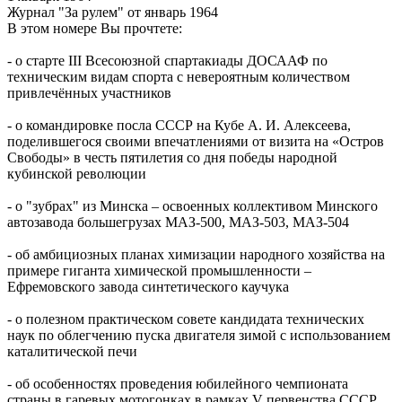
Журнал "За рулем" от январь 1964
В этом номере Вы прочтете:
- о старте III Всесоюзной спартакиады ДОСААФ по
техническим видам спорта с невероятным количеством
привлечённых участников
- о командировке посла СССР на Кубе А. И. Алексеева,
поделившегося своими впечатлениями от визита на «Остров
Свободы» в честь пятилетия со дня победы народной
кубинской революции
- о "зубрах" из Минска – освоенных коллективом Минского
автозавода большегрузах МАЗ-500, МАЗ-503, МАЗ-504
- об амбициозных планах химизации народного хозяйства на
примере гиганта химической промышленности –
Ефремовского завода синтетического каучука
- о полезном практическом совете кандидата технических
наук по облегчению пуска двигателя зимой с использованием
каталитической печи
- об особенностях проведения юбилейного чемпионата
страны в гаревых мотогонках в рамках V первенства СССР