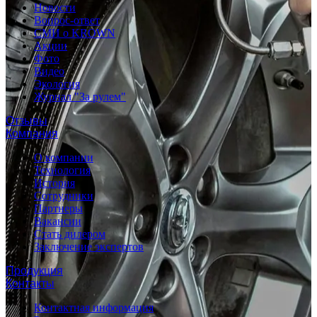
Новости
Вопрос-ответ
СМИ о KROWN
Акции
Фото
Видео
Экология
Журнал "За рулем"
Отзывы
Компания
О компании
Технология
История
Сотрудники
Партнеры
Вакансии
Стать дилером
Заключение экспертов
Продукция
Контакты
Контактная информация