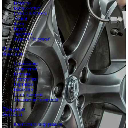
Новости
Вопрос-ответ
СМИ о KROWN
Акции
Фото
Видео
Экология
Журнал "За рулем"
Отзывы
Компания
О компании
Технология
История
Сотрудники
Партнеры
Вакансии
Стать дилером
Заключение экспертов
Продукция
Контакты
Контактная информация