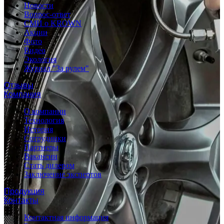
Новости
Вопрос-ответ
СМИ о KROWN
Акции
Фото
Видео
Экология
Журнал "За рулем"
Отзывы
Компания
О компании
Технология
История
Сотрудники
Партнеры
Вакансии
Стать дилером
Заключение экспертов
Продукция
Контакты
Контактная информация