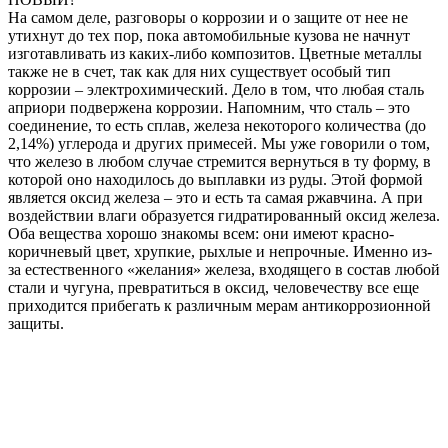
На самом деле, разговоры о коррозии и о защите от нее не
утихнут до тех пор, пока автомобильные кузова не начнут
изготавливать из каких-либо композитов. Цветные металлы
также не в счет, так как для них существует особый тип
коррозии – электрохимический. Дело в том, что любая сталь
априори подвержена коррозии. Напомним, что сталь – это
соединение, то есть сплав, железа некоторого количества (до
2,14%) углерода и других примесей. Мы уже говорили о том,
что железо в любом случае стремится вернуться в ту форму, в
которой оно находилось до выплавки из руды. Этой формой
является оксид железа – это и есть та самая ржавчина. А при
воздействии влаги образуется гидратированный оксид железа.
Оба вещества хорошо знакомы всем: они имеют красно-
коричневый цвет, хрупкие, рыхлые и непрочные. Именно из-
за естественного «желания» железа, входящего в состав любой
стали и чугуна, превратиться в оксид, человечеству все еще
приходится прибегать к различным мерам антикоррозионной
защиты.