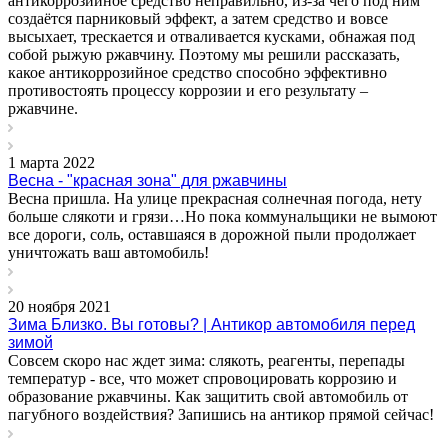
антикоррозийное средство неправильно, из-за чего под ним
создаётся парниковый эффект, а затем средство и вовсе
высыхает, трескается и отваливается кусками, обнажая под
собой рыжую ржавчину. Поэтому мы решили рассказать,
какое антикоррозийное средство способно эффективно
противостоять процессу коррозии и его результату –
ржавчине.
1 марта 2022
Весна - "красная зона" для ржавчины
Весна пришла. На улице прекрасная солнечная погода, нету
больше слякоти и грязи…Но пока коммунальщики не вымоют
все дороги, соль, оставшаяся в дорожной пыли продолжает
уничтожать ваш автомобиль!
20 ноября 2021
Зима Близко. Вы готовы? | Антикор автомобиля перед
зимой
Совсем скоро нас ждет зима: слякоть, реагенты, перепады
температур - все, что может спровоцировать коррозию и
образование ржавчины. Как защитить свой автомобиль от
пагубного воздействия? Запишись на антикор прямой сейчас!