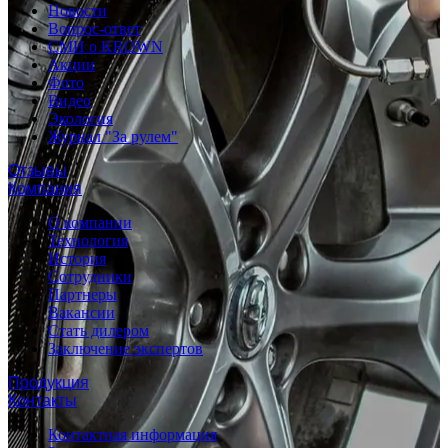
Новости
Вопрос-ответ
СМИ о KROWN
Акции
Фото
Видео
Экология
Журнал "За рулем"
Отзывы
Компания
О компании
Технология
История
Сотрудники
Партнеры
Вакансии
Стать дилером
Заключение экспертов
Продукция
Контакты
Контактная информация