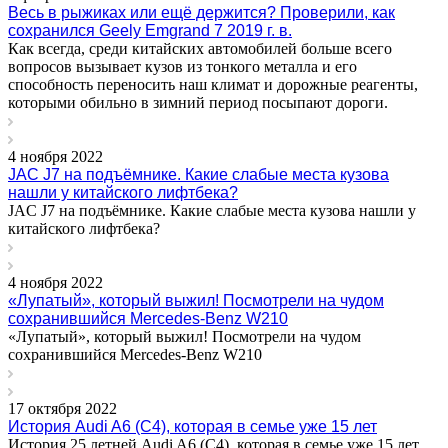
Весь в рыжиках или ещё держится? Проверили, как
сохранился Geely Emgrand 7 2019 г. в.
Как всегда, среди китайских автомобилей больше всего
вопросов вызывает кузов из тонкого металла и его
способность переносить наш климат и дорожные реагенты,
которыми обильно в зимний период посыпают дороги.
4 ноября 2022
JAC J7 на подъёмнике. Какие слабые места кузова
нашли у китайского лифтбека?
JAC J7 на подъёмнике. Какие слабые места кузова нашли у
китайского лифтбека?
4 ноября 2022
«Лупатый», который выжил! Посмотрели на чудом
сохранившийся Mercedes-Benz W210
«Лупатый», который выжил! Посмотрели на чудом
сохранившийся Mercedes-Benz W210
17 октября 2022
История Audi A6 (С4), которая в семье уже 15 лет
История 25 летней Audi A6 (С4), которая в семье уже 15 лет,