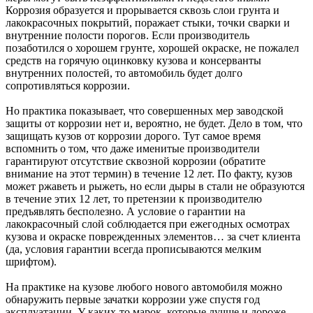
Коррозия образуется и прорывается сквозь слои грунта и
лакокрасочных покрытий, поражает стыки, точки сварки и
внутренние полости порогов. Если производитель
позаботился о хорошем грунте, хорошей окраске, не пожалел
средств на горячую оцинковку кузова и консерванты
внутренних полостей, то автомобиль будет долго
сопротивляться коррозии.
Но практика показывает, что совершенных мер заводской
защиты от коррозии нет и, вероятно, не будет. Дело в том, что
защищать кузов от коррозии дорого. Тут самое время
вспомнить о том, что даже именитые производители
гарантируют отсутствие сквозной коррозии (обратите
внимание на этот термин) в течение 12 лет. По факту, кузов
может ржаветь и рыжеть, но если дыры в стали не образуются
в течение этих 12 лет, то претензии к производителю
предъявлять бесполезно. А условие о гарантии на
лакокрасочный слой соблюдается при ежегодных осмотрах
кузова и окраске поврежденных элементов… за счет клиента
(да, условия гарантии всегда прописываются мелким
шрифтом).
На практике на кузове любого нового автомобиля можно
обнаружить первые зачатки коррозии уже спустя год
эксплуатации. У каких-то марок, которые лучше и дороже