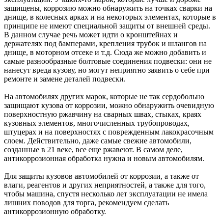
защищены, коррозию можно обнаружить на точках сварки на
днище, в колесных арках и на некоторых элементах, которые в
принципе не имеют специальной защиты от внешней среды.
В данном случае речь может идти о кронштейнах и
держателях под бамперами, крепления трубок и шлангов на
днище, в моторном отсеке и т.д. Сюда же можно добавить и
самые разнообразные болтовые соединения подвески: они не
нанесут вреда кузову, но могут неприятно заявить о себе при
ремонте и замене деталей подвески.
На автомобилях других марок, которые не так сердобольно
защищают кузова от коррозии, можно обнаружить очевидную
поверхностную ржавчину на сварных швах, стыках, краях
кузовных элементов, многочисленных трубопроводах,
штуцерах и на поверхностях с поврежденным лакокрасочным
слоем. Действительно, даже самые свежие автомобили,
созданные в 21 веке, все еще ржавеют. В самом деле,
антикоррозионная обработка нужна и новым автомобилям.
Для защиты кузовов автомобилей от коррозии, а также от
влаги, реагентов и других неприятностей, а также для того,
чтобы машина, спустя несколько лет эксплуатации не имела
лишних поводов для торга, рекомендуем сделать
антикоррозионную обработку.