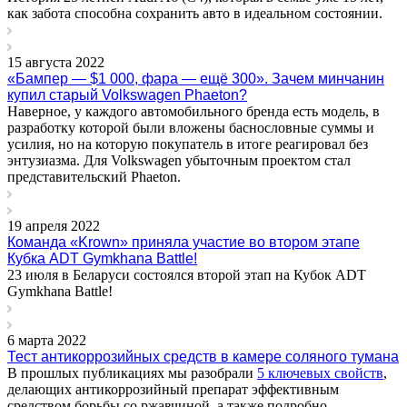
как забота способна сохранить авто в идеальном состоянии.
15 августа 2022
«Бампер — $1 000, фара — ещё 300». Зачем минчанин
купил старый Volkswagen Phaeton?
Наверное, у каждого автомобильного бренда есть модель, в
разработку которой были вложены баснословные суммы и
усилия, но на которую покупатель в итоге реагировал без
энтузиазма. Для Volkswagen убыточным проектом стал
представительский Phaeton.
19 апреля 2022
Команда «Krown» приняла участие во втором этапе
Кубка ADT Gymkhana Battle!
23 июля в Беларуси состоялся второй этап на Кубок ADT
Gymkhana Battle!
6 марта 2022
Тест антикоррозийных средств в камере соляного тумана
В прошлых публикациях мы разобрали
5 ключевых свойств
,
делающих антикоррозийный препарат эффективным
средством борьбы со ржавчиной, а также подробно