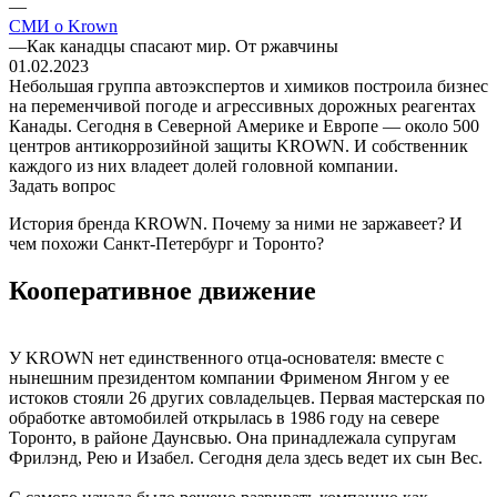
—
СМИ о Krown
—
Как канадцы спасают мир. От ржавчины
01.02.2023
Небольшая группа автоэкспертов и химиков построила бизнес
на переменчивой погоде и агрессивных дорожных реагентах
Канады. Сегодня в Северной Америке и Европе — около 500
центров антикоррозийной защиты KROWN. И собственник
каждого из них владеет долей головной компании.
Задать вопрос
История бренда KROWN. Почему за ними не заржавеет? И
чем похожи Санкт-Петербург и Торонто?
Кооперативное движение
У KROWN нет единственного отца-основателя: вместе с
нынешним президентом компании Фрименом Янгом у ее
истоков стояли 26 других совладельцев. Первая мастерская по
обработке автомобилей открылась в 1986 году на севере
Торонто, в районе Даунсвью. Она принадлежала супругам
Фрилэнд, Рею и Изабел. Сегодня дела здесь ведет их сын Вес.