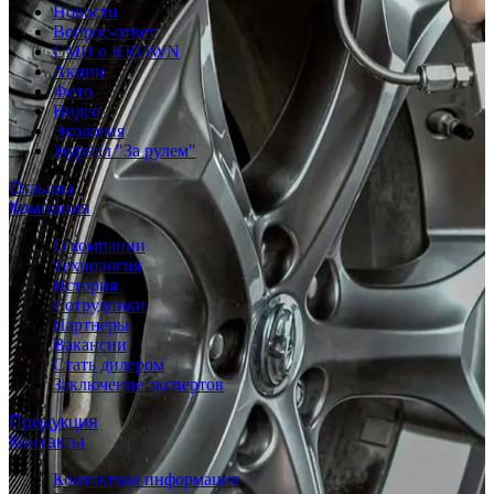
Новости
Вопрос-ответ
СМИ о KROWN
Акции
Фото
Видео
Экология
Журнал "За рулем"
Отзывы
Компания
О компании
Технология
История
Сотрудники
Партнеры
Вакансии
Стать дилером
Заключение экспертов
Продукция
Контакты
Контактная информация