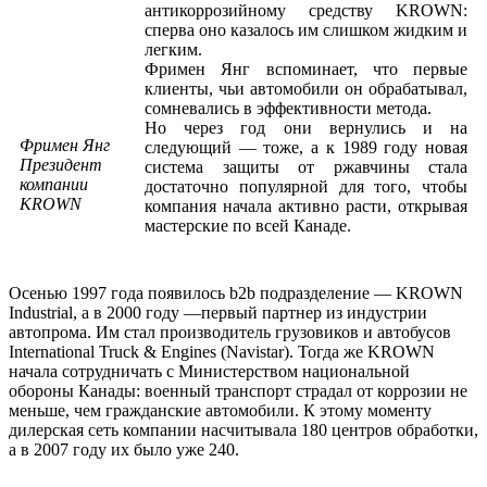
антикоррозийному средству KROWN:
сперва оно казалось им слишком жидким и
легким.
Фримен Янг вспоминает, что первые
клиенты, чьи автомобили он обрабатывал,
сомневались в эффективности метода.
Но через год они вернулись и на
Фримен Янг
следующий — тоже, а к 1989 году новая
Президент
система защиты от ржавчины стала
компании
достаточно популярной для того, чтобы
KROWN
компания начала активно расти, открывая
мастерские по всей Канаде.
Осенью 1997 года появилось b2b подразделение — KROWN
Industrial, а в 2000 году —первый партнер из индустрии
автопрома. Им стал производитель грузовиков и автобусов
International Truck & Engines (Navistar). Тогда же KROWN
начала сотрудничать с Министерством национальной
обороны Канады: военный транспорт страдал от коррозии не
меньше, чем гражданские автомобили. К этому моменту
дилерская сеть компании насчитывала 180 центров обработки,
а в 2007 году их было уже 240.