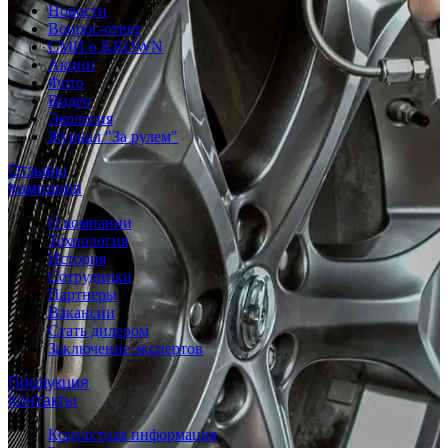
Новости
Вопрос-ответ
СМИ о KROWN
Акции
Фото
Видео
Экология
Журнал "За рулем"
Отзывы
Компания
О компании
Технология
История
Сотрудники
Партнеры
Вакансии
Стать дилером
Заключение экспертов
Продукция
Контакты
Контактная информация