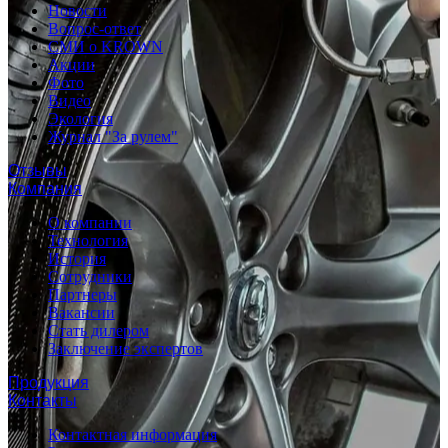
Новости
Вопрос-ответ
СМИ о KROWN
Акции
Фото
Видео
Экология
Журнал "За рулем"
Отзывы
Компания
О компании
Технология
История
Сотрудники
Партнеры
Вакансии
Стать дилером
Заключение экспертов
Продукция
Контакты
Контактная информация