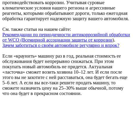
противодействовать коррозии. Учитывая суровые
климатические условия нашего региона и агрессивные
реагенты, которыми обрабатывают дороги, только ежегодная
обработка гарантирует надежную защиту вашего автомобиля.
См. также статьи на нашем сайте:
Рекомендации по периодичности антикоррозийной обработки
от WCO (Всемирной ассоциации защиты от коррозии
).
Зачем заботиться о своём автомобиле регулярно и впрок?
Если «краунить» машину раз в год, реальная стоимость ее
обслуживания будет непрерывно снижаться. При этом
покупать новый автомобиль не придется. Актуальная
«ласточка» сможет возить хозяина 10–12 лет. И если после
этого вы не захотите с ней расставаться, она будет бегать еще
5–6 лет. А если вы все-таки решите продать машину, то
сможете назначить цену на 25–30% выше обычной, потому
что она будет в прекрасном состоянии.